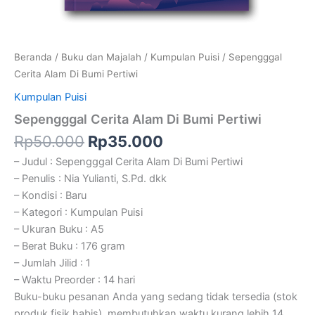
Beranda
/
Buku dan Majalah
/
Kumpulan Puisi
/ Sepengggal
Cerita Alam Di Bumi Pertiwi
Kumpulan Puisi
Sepengggal Cerita Alam Di Bumi Pertiwi
Rp
50.000
Rp
35.000
– Judul : Sepengggal Cerita Alam Di Bumi Pertiwi
– Penulis : Nia Yulianti, S.Pd. dkk
– Kondisi : Baru
– Kategori : Kumpulan Puisi
– Ukuran Buku : A5
– Berat Buku : 176 gram
– Jumlah Jilid : 1
– Waktu Preorder : 14 hari
Buku-buku pesanan Anda yang sedang tidak tersedia (stok
produk fisik habis), membutuhkan waktu kurang lebih 14