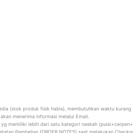
ia (stok produk fisik habis), membutuhkan waktu kurang le
akan menerima informasi melalui Email.
au yg memiliki lebih dari satu kategori naskah (puisi+cerpe
 Catatan Pembelian (ORDER NOTES) saat melakukan Checkou