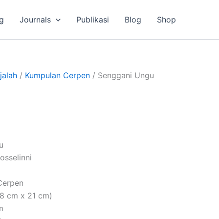
g
Journals
Publikasi
Blog
Shop
jalah
/
Kumpulan Cerpen
/ Senggani Ungu
u
Rosselinni
Cerpen
,8 cm x 21 cm)
m