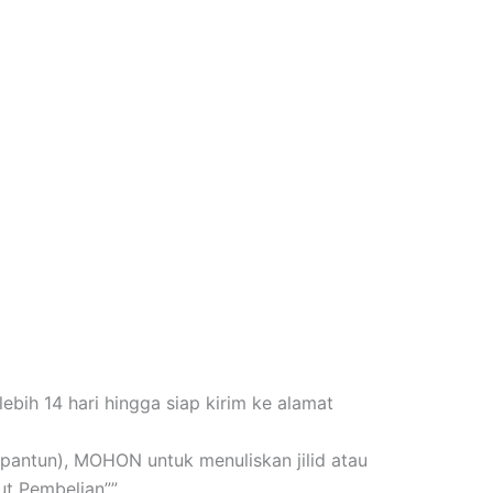
bih 14 hari hingga siap kirim ke alamat
n+pantun), MOHON untuk menuliskan jilid atau
t Pembelian””