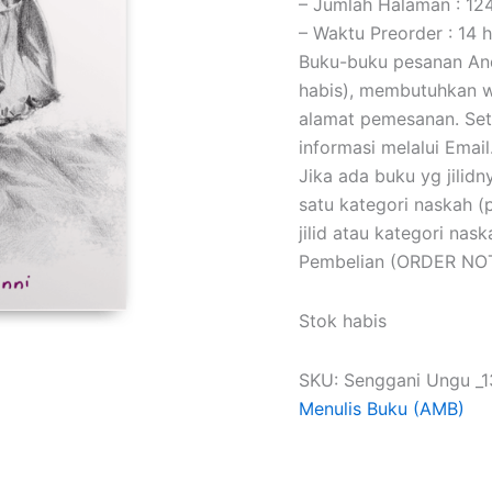
– Jumlah Halaman : 12
– Waktu Preorder : 14 h
Buku-buku pesanan Anda
habis), membutuhkan wa
alamat pemesanan. Set
informasi melalui Email
Jika ada buku yg jilidny
satu kategori naskah 
jilid atau kategori na
Pembelian (ORDER NOT
Stok habis
SKU:
Senggani Ungu _1
Menulis Buku (AMB)