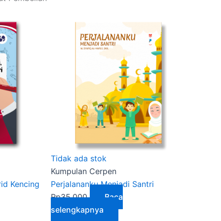
Tidak ada stok
Kumpulan Cerpen
rid Kencing
Perjalananku Menjadi Santri
Rp
35.000
Baca
selengkapnya