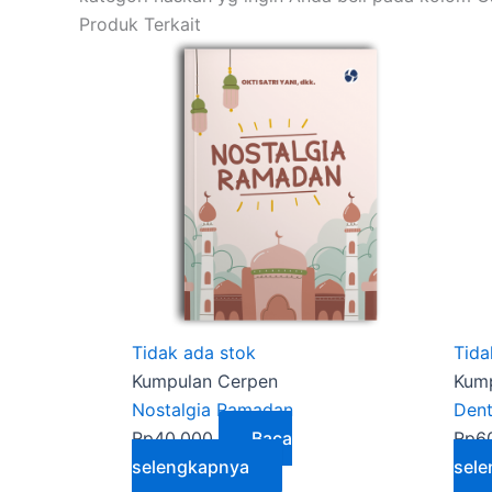
Produk Terkait
Tidak ada stok
Tida
Kumpulan Cerpen
Kum
Nostalgia Ramadan
Dent
Rp
40.000
Baca
Rp
6
selengkapnya
sel