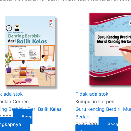
k ada stok
Tidak ada stok
pulan Cerpen
Kumpulan Cerpen
ing Berbisik Dari Balik Kelas
Guru Kencing Berdiri, Mu
0.000
Baca
Berlari
engkapnya
Rp
35.000
Baca