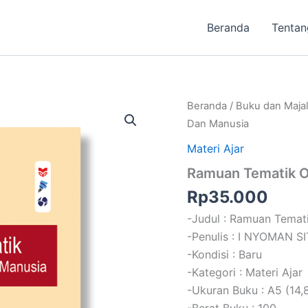
Beranda
Tentan
Beranda
/
Buku dan Maja
Dan Manusia
Materi Ajar
Ramuan Tematik O
Rp
35.000
-Judul : Ramuan Tema
-Penulis : I NYOMAN S
-Kondisi : Baru
-Kategori : Materi Ajar
-Ukuran Buku : A5 (14,
-Berat Buku : 100