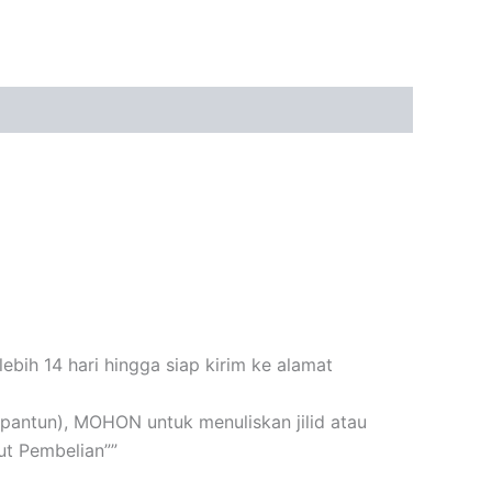
bih 14 hari hingga siap kirim ke alamat
n+pantun), MOHON untuk menuliskan jilid atau
t Pembelian””