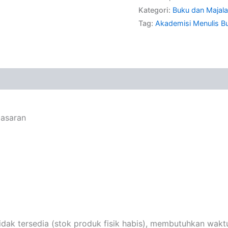
Kategori:
Buku dan Majal
Tag:
Akademisi Menulis B
masaran
k tersedia (stok produk fisik habis), membutuhkan waktu 