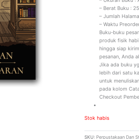
– Berat Buku : 2
– Jumlah Halama
– Waktu Preorder 
Buku-buku pesan
produk fisik hab
hingga siap kiri
pesanan, Anda ak
Jika ada buku yg 
lebih dari satu
untuk menuliskan
pada kolom Cat
Checkout Pembel
Stok habis
SKU:
Perpustakaan Dan S