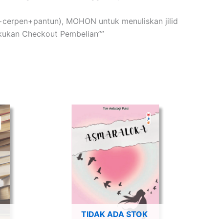
isi+cerpen+pantun), MOHON untuk menuliskan jilid
kukan Checkout Pembelian””
TIDAK ADA STOK