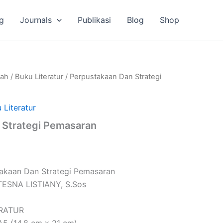
g
Journals
Publikasi
Blog
Shop
lah
/
Buku Literatur
/ Perpustakaan Dan Strategi
 Literatur
 Strategi Pemasaran
takaan Dan Strategi Pemasaran
I TESNA LISTIANY, S.Sos
ERATUR
A5 (14,8 cm x 21 cm)