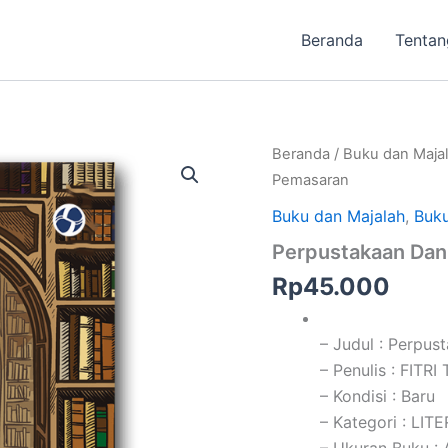
Beranda
Tentan
Beranda
/
Buku dan Maja
Pemasaran
Buku dan Majalah
,
Buku
Perpustakaan Dan
Rp
45.000
– Judul : Perpus
– Penulis : FITR
– Kondisi : Baru
– Kategori : LIT
– Ukuran Buku : 