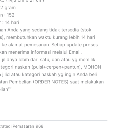
52 gram
n : 152
: 14 hari
an Anda yang sedang tidak tersedia (stok
is), membutuhkan waktu kurang lebih 14 hari
m ke alamat pemesanan. Setiap update proses
an menerima informasi melalui Email.
jilidnya lebih dari satu, dan atau yg memiliki
 kategori naskah (puisi+cerpen+pantun), MOHON
 jilid atau kategori naskah yg ingin Anda beli
atan Pembelian (ORDER NOTES) saat melakukan
ian””
trategi Pemasaran_968