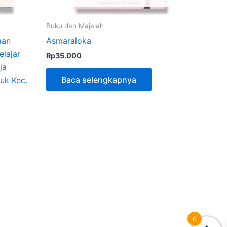
Buku dan Majalah
aan
Asmaraloka
elajar
Rp
35.000
ja
Baca selengkapnya
uk Kec.
0