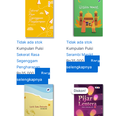
Tidak ada stok
Tidak ada stok
Kumpulan Puisi
Kumpulan Puisi
Sekerat Rasa
Serambi Masjid
Segenggam
Rp
35.000
Baca
Pengharapan
selengkapnya
Rp
35.000
Baca
selengkapnya
Harga
Harga
Diskon!
Diskon!
aslinya
saat
adalah:
ini
Rp50.000.
adalah:
Rp35.0