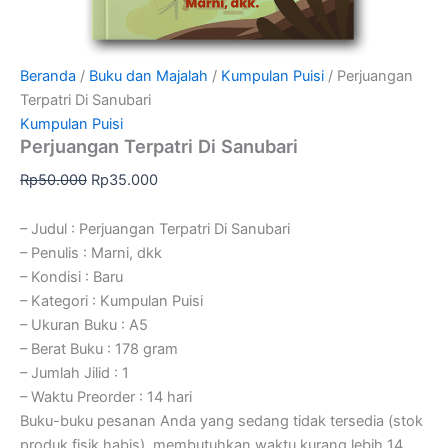
Beranda
/
Buku dan Majalah
/
Kumpulan Puisi
/ Perjuangan
Terpatri Di Sanubari
Kumpulan Puisi
Perjuangan Terpatri Di Sanubari
Rp
50.000
Rp
35.000
– Judul : Perjuangan Terpatri Di Sanubari
– Penulis : Marni, dkk
– Kondisi : Baru
– Kategori : Kumpulan Puisi
– Ukuran Buku : A5
– Berat Buku : 178 gram
– Jumlah Jilid : 1
– Waktu Preorder : 14 hari
Buku-buku pesanan Anda yang sedang tidak tersedia (stok
produk fisik habis), membutuhkan waktu kurang lebih 14