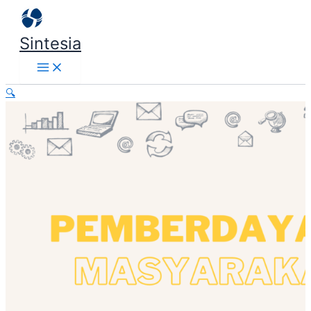
Lewati
ke
Sintesia
konten
🔍