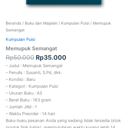
Beranda
/
Buku dan Majalah
/
Kumpulan Puisi
/ Memupuk
Semangat
Kumpulan Puisi
Memupuk Semangat
Rp
50.000
Rp
35.000
– Judul : Memupuk Semangat
– Penulis : Susanti, S.Pd, dkk.
– Kondisi : Baru
– Kategori : Kumpulan Puisi
– Ukuran Buku : A5
– Berat Buku : 163 gram
– Jumlah Jilid : 1
– Waktu Preorder : 14 hari
Buku-buku pesanan Anda yang sedang tidak tersedia (stok
produk fisik habis), membutuhkan waktu kurang lebih 14