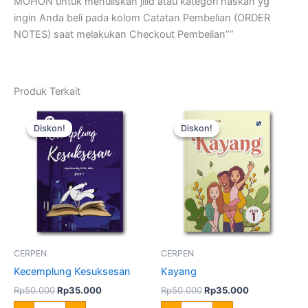
MOHON untuk menuliskan jilid atau kategori naskah yg
ingin Anda beli pada kolom Catatan Pembelian (ORDER
NOTES) saat melakukan Checkout Pembelian””
Produk Terkait
Harga
Harga
Harga
Harga
Kuantitas
Kuantitas
aslinya
saat
aslinya
saat
Kecemplung
Kayang
Diskon!
Diskon!
Diskon!
Diskon!
adalah:
ini
adalah:
ini
Kesuksesan
Rp50.000.
adalah:
Rp50.000.
adalah:
Rp35.000.
Rp35.000.
CERPEN
CERPEN
Kecemplung Kesuksesan
Kayang
Rp
50.000
Rp
35.000
Rp
50.000
Rp
35.000