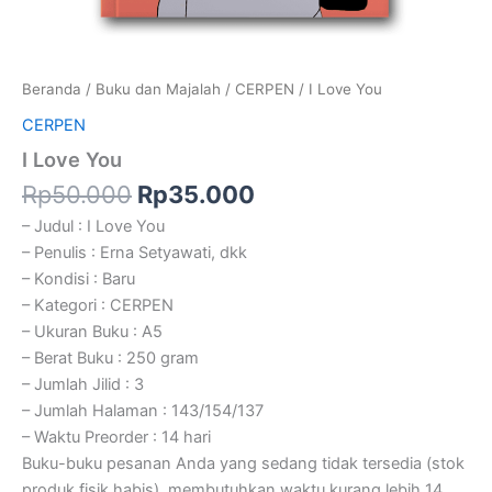
Beranda
/
Buku dan Majalah
/
CERPEN
/ I Love You
CERPEN
I Love You
Rp
50.000
Rp
35.000
– Judul : I Love You
– Penulis : Erna Setyawati, dkk
– Kondisi : Baru
– Kategori : CERPEN
– Ukuran Buku : A5
– Berat Buku : 250 gram
– Jumlah Jilid : 3
– Jumlah Halaman : 143/154/137
– Waktu Preorder : 14 hari
Buku-buku pesanan Anda yang sedang tidak tersedia (stok
produk fisik habis), membutuhkan waktu kurang lebih 14