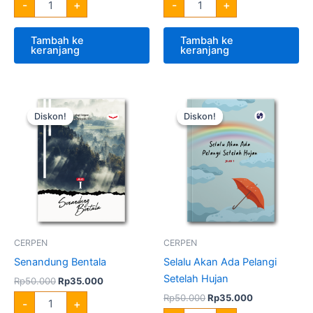
-
+
-
+
Tambah ke
Tambah ke
keranjang
keranjang
Harga
Harga
Harga
Harga
Kuantitas
Kuantitas
aslinya
saat
aslinya
saat
Senandung
Selalu
Diskon!
Diskon!
Diskon!
Diskon!
adalah:
ini
adalah:
ini
Bentala
Akan
Rp50.000.
adalah:
Rp50.000.
adalah:
Ada
Rp35.000.
Rp35.000.
Pelangi
Setelah
Hujan
CERPEN
CERPEN
Senandung Bentala
Selalu Akan Ada Pelangi
Setelah Hujan
Rp
50.000
Rp
35.000
Rp
50.000
Rp
35.000
-
+