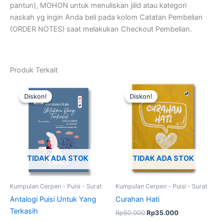
pantun), MOHON untuk menuliskan jilid atau kategori
naskah yg ingin Anda beli pada kolom Catatan Pembelian
(ORDER NOTES) saat melakukan Checkout Pembelian.
Produk Terkait
Harga
Harga
Harga
Harga
aslinya
saat
aslinya
saat
Diskon!
Diskon!
Diskon!
Diskon!
adalah:
ini
adalah:
ini
Rp50.000.
adalah:
Rp50.000.
adalah:
Rp35.000.
Rp35.000.
TIDAK ADA STOK
TIDAK ADA STOK
Kumpulan Cerpen - Puisi - Surat
Kumpulan Cerpen - Puisi - Surat
Antalogi Puisi Untuk Yang
Curahan Hati
Terkasih
Rp
50.000
Rp
35.000