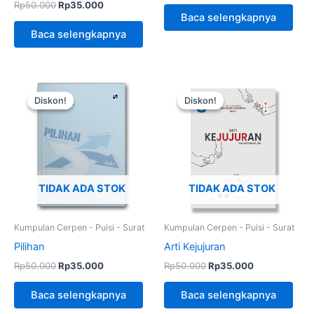
Rp
50.000
Rp
35.000
Baca selengkapnya
Baca selengkapnya
Harga
Harga
Harga
Harga
aslinya
saat
aslinya
saat
Diskon!
Diskon!
Diskon!
Diskon!
adalah:
ini
adalah:
ini
Rp50.000.
adalah:
Rp50.000.
adalah:
Rp35.000.
Rp35.000.
TIDAK ADA STOK
TIDAK ADA STOK
Kumpulan Cerpen - Puisi - Surat
Kumpulan Cerpen - Puisi - Surat
Pilihan
Arti Kejujuran
Rp
50.000
Rp
35.000
Rp
50.000
Rp
35.000
Baca selengkapnya
Baca selengkapnya