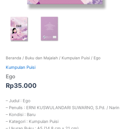
Beranda
/
Buku dan Majalah
/
Kumpulan Puisi
/ Ego
Kumpulan Puisi
Ego
Rp
35.000
– Judul : Ego
– Penulis : ERNI KUSWULANDARI SUWARNO, S.Pd. / Narin
– Kondisi : Baru
– Kategori : Kumpulan Puisi
– Ukuran Buku : A5 (14,8 cm x 21 cm)