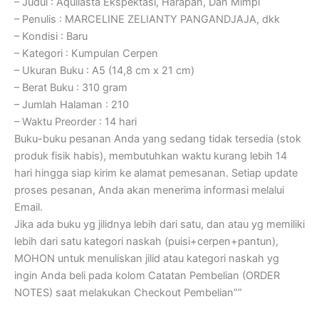
– Judul : Aquilasta Ekspektasi, Harapan, Dan Mimpi
– Penulis : MARCELINE ZELIANTY PANGANDJAJA, dkk
– Kondisi : Baru
– Kategori : Kumpulan Cerpen
– Ukuran Buku : A5 (14,8 cm x 21 cm)
– Berat Buku : 310 gram
– Jumlah Halaman : 210
– Waktu Preorder : 14 hari
Buku-buku pesanan Anda yang sedang tidak tersedia (stok
produk fisik habis), membutuhkan waktu kurang lebih 14
hari hingga siap kirim ke alamat pemesanan. Setiap update
proses pesanan, Anda akan menerima informasi melalui
Email.
Jika ada buku yg jilidnya lebih dari satu, dan atau yg memiliki
lebih dari satu kategori naskah (puisi+cerpen+pantun),
MOHON untuk menuliskan jilid atau kategori naskah yg
ingin Anda beli pada kolom Catatan Pembelian (ORDER
NOTES) saat melakukan Checkout Pembelian””