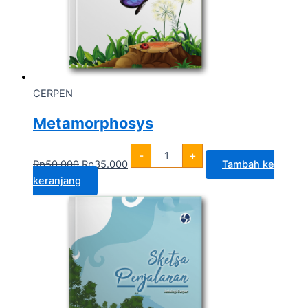
CERPEN
Metamorphosys
-
+
Rp
50.000
Rp
35.000
Tambah ke
keranjang