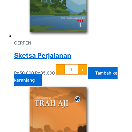
CERPEN
Sketsa Perjalanan
-
+
Rp
50.000
Rp
35.000
Tambah ke
keranjang