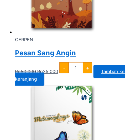
CERPEN
Pesan Sang Angin
-
+
Rp
50.000
Rp
35.000
Tambah ke
keranjang