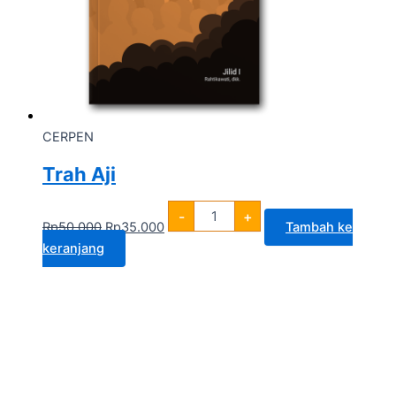
CERPEN
Trah Aji
-
+
Rp
50.000
Rp
35.000
Tambah ke
keranjang