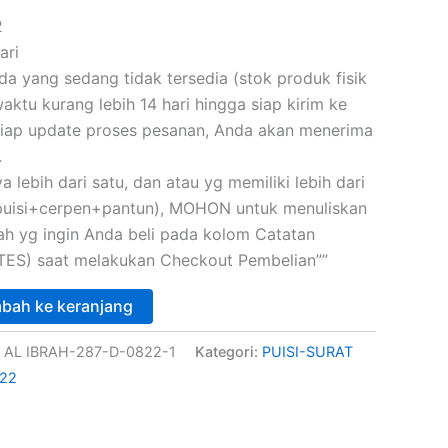
2
ari
 yang sedang tidak tersedia (stok produk fisik
ktu kurang lebih 14 hari hingga siap kirim ke
iap update proses pesanan, Anda akan menerima
.
a lebih dari satu, dan atau yg memiliki lebih dari
(puisi+cerpen+pantun), MOHON untuk menuliskan
skah yg ingin Anda beli pada kolom Catatan
ES) saat melakukan Checkout Pembelian””
bah ke keranjang
 AL IBRAH-287-D-0822-1
Kategori:
PUISI-SURAT
22