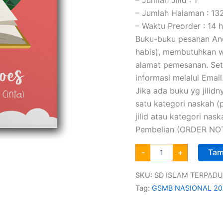
– Jumlah Halaman : 13
– Waktu Preorder : 14 h
Buku-buku pesanan Anda
habis), membutuhkan wa
alamat pemesanan. Set
informasi melalui Email
Jika ada buku yg jilidny
satu kategori naskah 
jilid atau kategori na
Pembelian (ORDER NOT
-
+
Tam
SKU:
SD ISLAM TERPADU
Tag:
GSMB NASIONAL 20