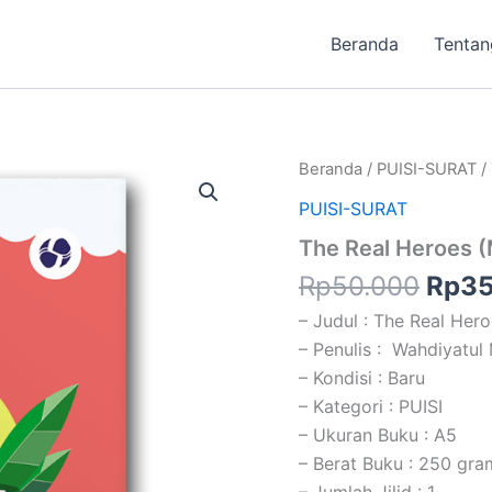
Beranda
Tentan
Harg
Kuantitas
Beranda
/
PUISI-SURAT
/
The
aslin
PUISI-SURAT
Real
adal
Heroes
The Real Heroes 
Rp50
(Manusia
Dengan
Rp
50.000
Rp
35
Penuh
Cinta)
– Judul : The Real Her
– Penulis : Wahdiyatul
– Kondisi : Baru
– Kategori : PUISI
– Ukuran Buku : A5
– Berat Buku : 250 gra
– Jumlah Jilid : 1