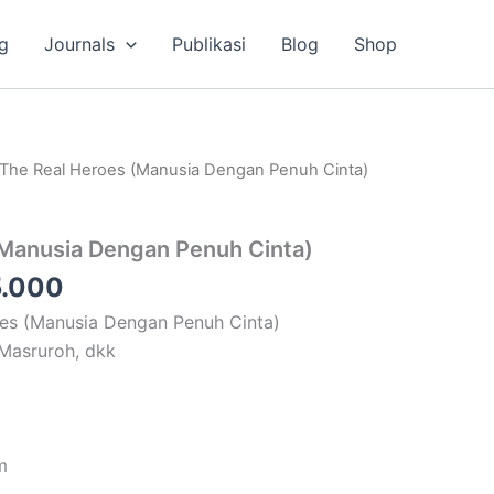
g
Journals
Publikasi
Blog
Shop
a
Harga
 The Real Heroes (Manusia Dengan Penuh Cinta)
ya
saat
ah:
ini
(Manusia Dengan Penuh Cinta)
.000.
adalah:
Rp35.000.
.000
oes (Manusia Dengan Penuh Cinta)
 Masruroh, dkk
m