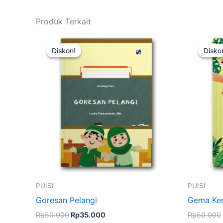
Produk Terkait
Harga
Harga
Kuantitas
Kuanti
aslinya
saat
Goresan
Gema
Diskon!
Diskon!
Disko
Disko
adalah:
ini
Pelangi
Kemer
Rp50.000.
adalah:
Rp35.000.
PUISI
PUISI
Goresan Pelangi
Gema Ke
Rp
50.000
Rp
35.000
Rp
50.000