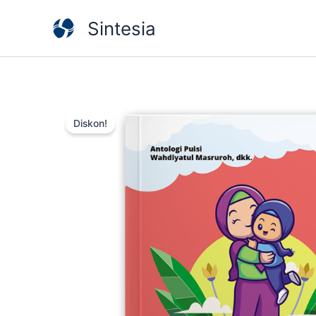
Lewati
Sintesia
ke
konten
Diskon!