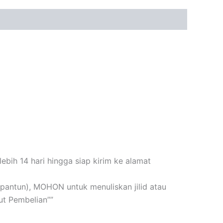
bih 14 hari hingga siap kirim ke alamat
n+pantun), MOHON untuk menuliskan jilid atau
t Pembelian””