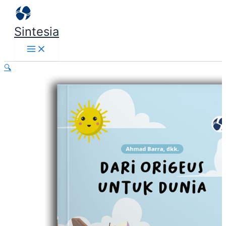
Lewati
ke
Sintesia
konten
🔍