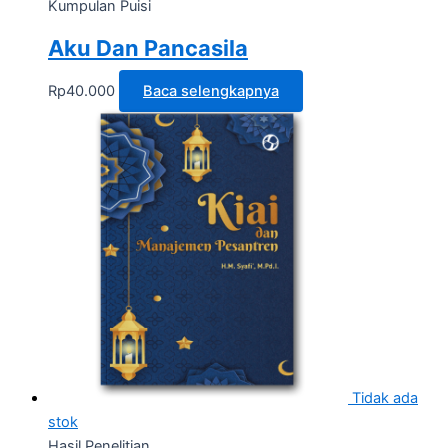
Kumpulan Puisi
Aku Dan Pancasila
Rp
40.000
Baca selengkapnya
Tidak ada
stok
Hasil Penelitian