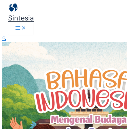
Lewati
ke
Sintesia
konten
🔍