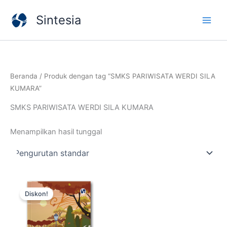
Lewati
Sintesia
ke
konten
Beranda
/ Produk dengan tag “SMKS PARIWISATA WERDI SILA
KUMARA”
SMKS PARIWISATA WERDI SILA KUMARA
Menampilkan hasil tunggal
Harga
Harga
aslinya
saat
Diskon!
adalah:
ini
Rp50.000.
adalah:
Rp35.000.