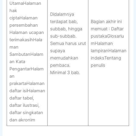
UtamaHalaman
hak
Didalamnya
ciptaHalaman
terdapat bab,
Bagian akhir ini
persembahan
subbab, hingga
memuat : Daftar
Halaman ucapan
sub-subbab.
pustakaGlosariu
terimakasihHala
Semua harus urut
mHalaman
man
supaya
lampiranHalaman
SambutanHalam
memudahkan
indeksTentang
an Kata
pembaca.
penulis
PengantarHalam
Minimal 3 bab.
an
prakartaHalaman
daftar isiHalaman
daftar tabel,
daftar ilustrasi,
daftar singkatan
dan akronim